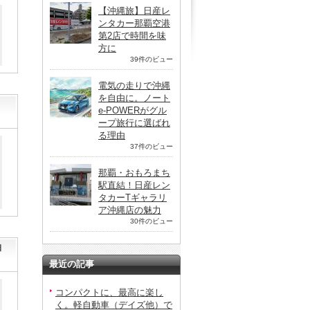
【沖縄旅】日産レ
ンタカー那覇空港
第2店で時間を味
方に
39件のビュー
電気の走りで沖縄
を自由に。ノート
e-POWERがグル
ープ旅行に選ばれ
る理由
37件のビュー
那覇・おもろまち
駅直結！日産レン
タカーTギャラリ
ア沖縄店の魅力
30件のビュー
日
最近の記事
コンパクトに、最高に楽し
く。軽自動車（デイズ他）で