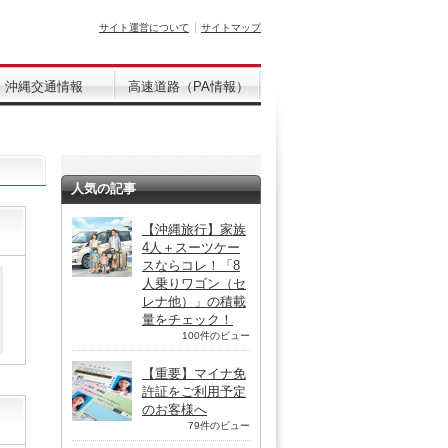
サイト運営について
サイトマップ
沖縄交通情報
高速道路（PA情報）
人気の記事
【沖縄旅行】家族
4人＋スーツケー
スならコレ！「8
人乗りワゴン（セ
レナ他）」の積載
量をチェック！
100件のビュー
【重要】マイナ免
許証をご利用予定
のお客様へ
79件のビュー