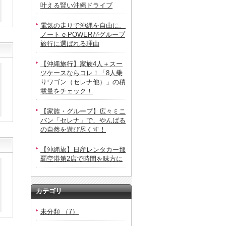
叶える賢い沖縄ドライブ
電気の走りで沖縄を自由に。
ノート e-POWERがグループ
旅行に選ばれる理由
【沖縄旅行】家族4人＋スー
ツケースならコレ！「8人乗
りワゴン（セレナ他）」の積
載量をチェック！
【家族・グループ】広々ミニ
バン「セレナ」で、やんばる
の自然を遊び尽くす！
【沖縄旅】日産レンタカー那
覇空港第2店で時間を味方に
カテゴリ
未分類 （7）