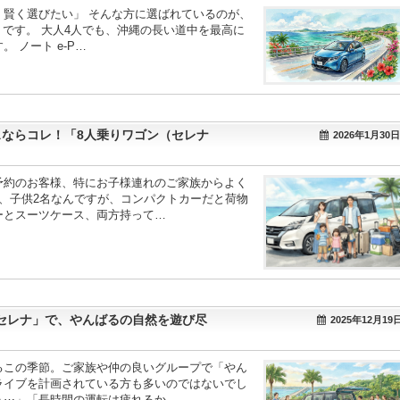
賢く選びたい」 そんな方に選ばれているのが、
R」です。 大人4人でも、沖縄の長い道中を最高に
 ノート e-P…
スならコレ！「8人乗りワゴン（セレナ
2026年1月30日
予約のお客様、特にお子様連れのご家族からよく
、子供2名なんですが、コンパクトカーだと荷物
ーとスーツケース、両方持って…
セレナ」で、やんばるの自然を遊び尽
2025年12月19
るこの季節。ご家族や仲の良いグループで「やん
ライブを計画されている方も多いのではないでし
う⋯」「長時間の運転は疲れるか…