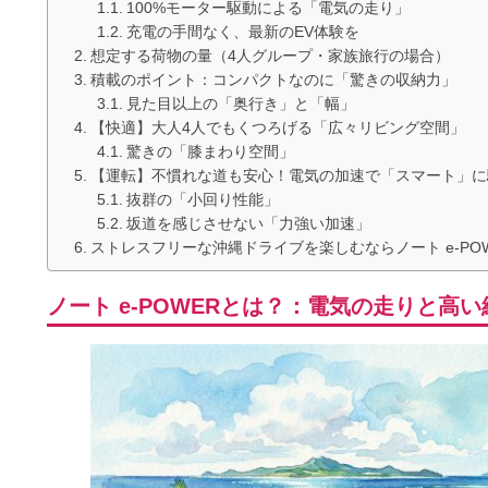
100%モーター駆動による「電気の走り」
充電の手間なく、最新のEV体験を
想定する荷物の量（4人グループ・家族旅行の場合）
積載のポイント：コンパクトなのに「驚きの収納力」
見た目以上の「奥行き」と「幅」
【快適】大人4人でもくつろげる「広々リビング空間」
驚きの「膝まわり空間」
【運転】不慣れな道も安心！電気の加速で「スマート」に
抜群の「小回り性能」
坂道を感じさせない「力強い加速」
ストレスフリーな沖縄ドライブを楽しむならノート e-PO
ノート e-POWERとは？：電気の走りと高