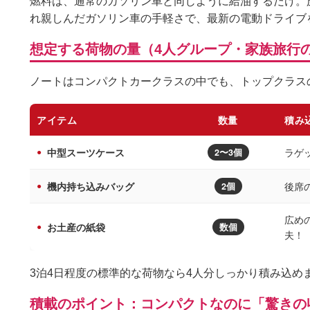
燃料は、通常のガソリン車と同じように給油するだけ。
れ親しんだガソリン車の手軽さで、最新の電動ドライブ
想定する荷物の量（4人グループ・家族旅行
ノートはコンパクトカークラスの中でも、トップクラス
アイテム
数量
積み
中型スーツケース
ラゲ
2〜3個
機内持ち込みバッグ
後席
2個
広め
お土産の紙袋
数個
夫！
3泊4日程度の標準的な荷物なら4人分しっかり積み込め
積載のポイント：コンパクトなのに「驚きの