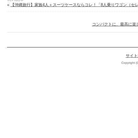
«
【沖縄旅行】家族4人＋スーツケースならコレ！「8人乗りワゴン（セ
コンパクトに、最高に楽
サイト
Copyright (