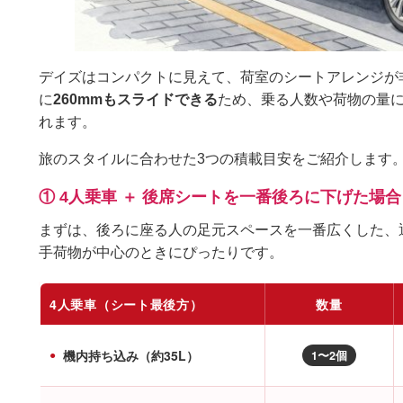
デイズはコンパクトに見えて、荷室のシートアレンジが
に
260mmもスライドできる
ため、乗る人数や荷物の量
れます。
旅のスタイルに合わせた3つの積載目安をご紹介します
① 4人乗車 ＋ 後席シートを一番後ろに下げた場合
まずは、後ろに座る人の足元スペースを一番広くした、
手荷物が中心のときにぴったりです。
4人乗車（シート最後方）
数量
機内持ち込み（約35L）
1〜2個