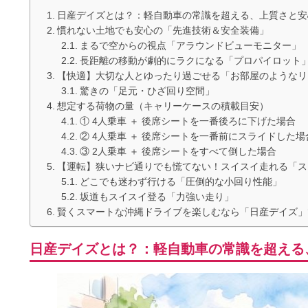
日産デイズとは？：軽自動車の常識を超える、上質さと安
慣れない土地でも安心の「先進技術＆安全装備」
まるで空からの視点「アラウンドビューモニター」
長距離の移動が劇的にラクになる「プロパイロット
【快適】大切な人とゆったり過ごせる「お部屋のようなリ
驚きの「足元・ひざ回り空間」
想定する荷物の量（キャリーケースの積載目安）
① 4人乗車 ＋ 後席シートを一番後ろに下げた場合
② 4人乗車 ＋ 後席シートを一番前にスライドした場
③ 2人乗車 ＋ 後席シートをすべて倒した場合
【運転】狭いナビ通りでも慌てない！スイスイ走れる「ス
どこでも迷わず行ける「圧倒的な小回り性能」
坂道もスイスイ登る「力強い走り」
賢くスマートな沖縄ドライブを楽しむなら「日産デイズ」
日産デイズとは？：軽自動車の常識を超える