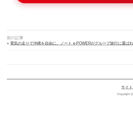
«
電気の走りで沖縄を自由に。ノート e-POWERがグループ旅行に選ば
サイト
Copyright (