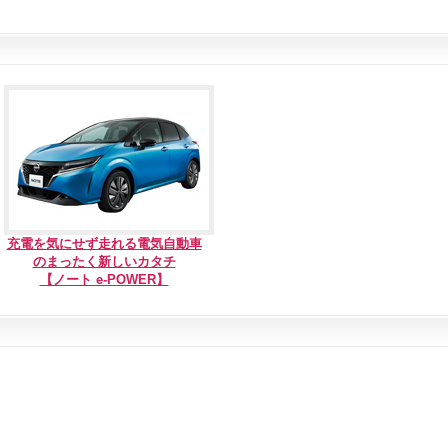
充電を気にせず走れる電気自動車
のまったく新しいカタチ
【ノート e-POWER】